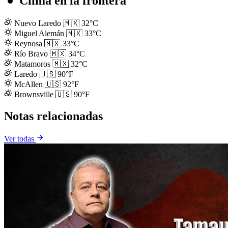
Clima en la frontera
Nuevo Laredo
🇲🇽
32°C
Miguel Alemán
🇲🇽
33°C
Reynosa
🇲🇽
33°C
Río Bravo
🇲🇽
34°C
Matamoros
🇲🇽
32°C
Laredo
🇺🇸
90°F
McAllen
🇺🇸
92°F
Brownsville
🇺🇸
90°F
Notas relacionadas
Ver todas