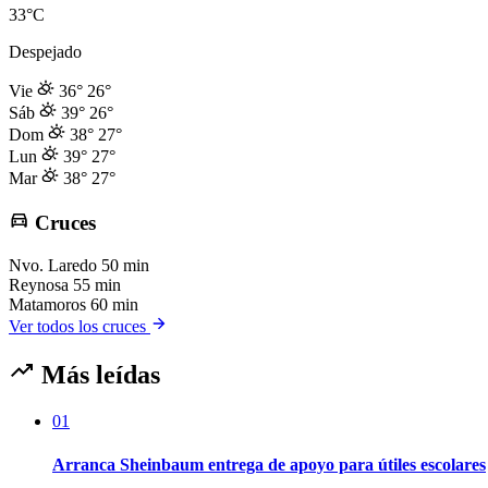
33°C
Despejado
Vie
36°
26°
Sáb
39°
26°
Dom
38°
27°
Lun
39°
27°
Mar
38°
27°
Cruces
Nvo. Laredo
50 min
Reynosa
55 min
Matamoros
60 min
Ver todos los cruces
Más leídas
01
Arranca Sheinbaum entrega de apoyo para útiles escolares