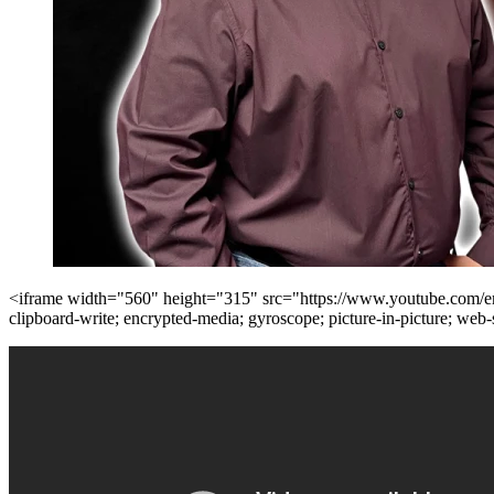
<iframe width="560" height="315" src="https://www.youtube.com
clipboard-write; encrypted-media; gyroscope; picture-in-picture; web-