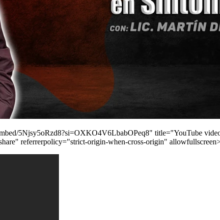
/embed/5Njsy5oRzd8?si=OXKO4V6LbabOPeq8" title="YouTube video pl
share" referrerpolicy="strict-origin-when-cross-origin" allowfullscree