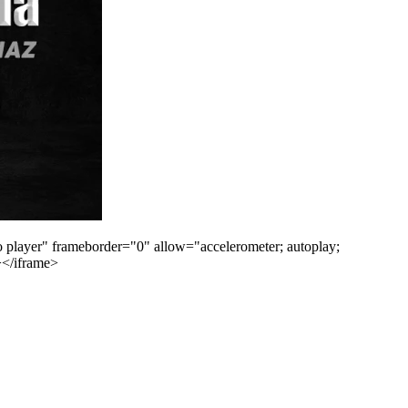
ayer" frameborder="0" allow="accelerometer; autoplay;
n></iframe>