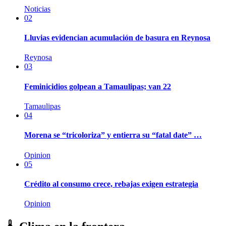
Noticias
02
Lluvias evidencian acumulación de basura en Reynosa
Reynosa
03
Feminicidios golpean a Tamaulipas; van 22
Tamaulipas
04
Morena se “tricoloriza” y entierra su “fatal date” …
Opinion
05
Crédito al consumo crece, rebajas exigen estrategia
Opinion