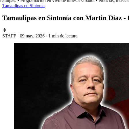
lipas.
• Programación en vivo de lunes a sábado.
• Noticias, música y
Tamaulipas en Sintonía
Tamaulipas en Sintonía con Martin Diaz -
STAFF
·
09 may. 2026
·
1 min de lectura