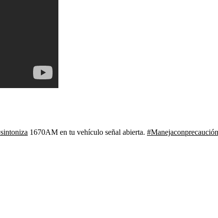
sintoniza
1670AM en tu vehículo señal abierta.
#Manejaconprecaució