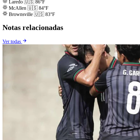
Laredo
🇺🇸
86°F
McAllen
🇺🇸
84°F
Brownsville
🇺🇸
83°F
Notas relacionadas
Ver todas