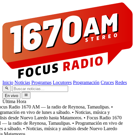
Inicio
Noticias
Programas
Locutores
Programación
Cruces
Redes
En vivo
Última Hora
cus Radio 1670 AM — la radio de Reynosa, Tamaulipas.
•
ramación en vivo de lunes a sábado.
• Noticias, música y
isis desde Nuevo Laredo hasta Matamoros.
• Focus Radio 1670
 la radio de Reynosa, Tamaulipas.
• Programación en vivo de
s a sábado.
• Noticias, música y análisis desde Nuevo Laredo
a Matamoros.