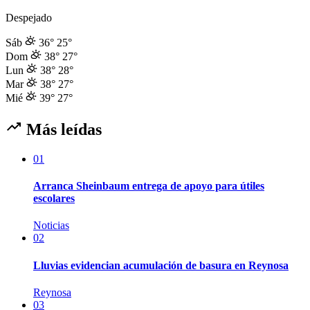
Despejado
Sáb
36°
25°
Dom
38°
27°
Lun
38°
28°
Mar
38°
27°
Mié
39°
27°
Más leídas
01
Arranca Sheinbaum entrega de apoyo para útiles
escolares
Noticias
02
Lluvias evidencian acumulación de basura en Reynosa
Reynosa
03