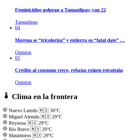
Feminicidios golpean a Tamaulipas; van 22
Tamaulipas
04
Morena se “tricoloriza” y entierra su “fatal date” …
Opinion
05
Crédito al consumo crece, rebajas exigen estrategia
Opinion
Clima en la frontera
Nuevo Laredo
🇲🇽
30°C
Miguel Alemán
🇲🇽
29°C
Reynosa
🇲🇽
29°C
Río Bravo
🇲🇽
29°C
Matamoros
🇲🇽
29°C