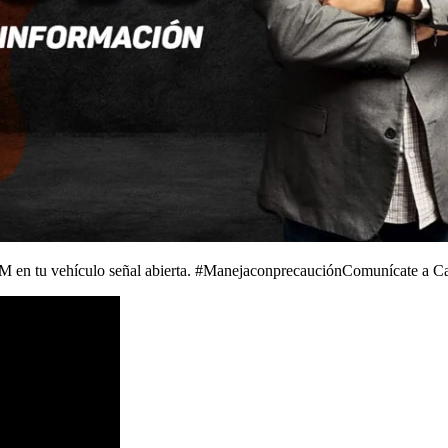
 en tu vehículo señal abierta. #ManejaconprecauciónComunícate a C