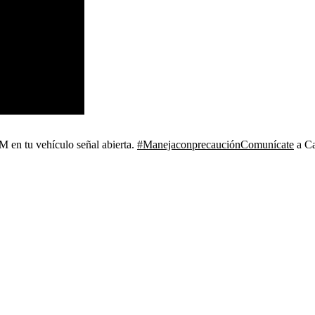
en tu vehículo señal abierta.
#ManejaconprecauciónComunícate
a Ca