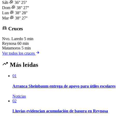
Sáb
36°
25°
Dom
38°
27°
Lun
38°
28°
Mar
38°
27°
Cruces
Nvo. Laredo
5 min
Reynosa
60 min
Matamoros
5 min
Ver todos los cruces
Más leídas
01
Arranca Sheinbaum entrega de apoyo para útiles escolares
Noticias
02
Lluvias evidencian acumulación de basura en Reynosa