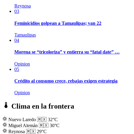
Reynosa
03
Feminicidios golpean a Tamaulipas; van 22
Tamaulipas
04
Morena se “tricoloriza” y entierra su “fatal date” …
Opinion
05
Crédito al consumo crece, rebajas exigen estrategia
Opinion
Clima en la frontera
Nuevo Laredo
🇲🇽
32°C
Miguel Alemán
🇲🇽
30°C
Reynosa
🇲🇽
29°C