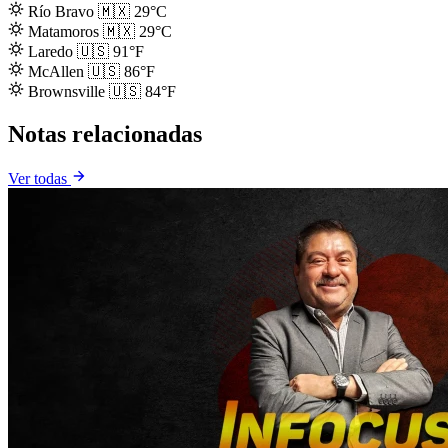
Río Bravo
🇲🇽
29°C
Matamoros
🇲🇽
29°C
Laredo
🇺🇸
91°F
McAllen
🇺🇸
86°F
Brownsville
🇺🇸
84°F
Notas relacionadas
Ver todas