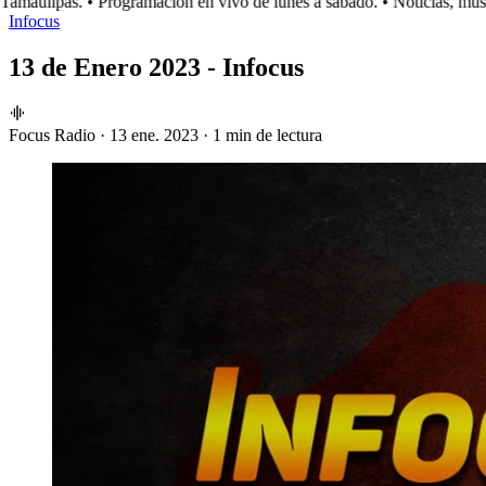
maulipas.
• Programación en vivo de lunes a sábado.
• Noticias, músic
Infocus
13 de Enero 2023 - Infocus
Focus Radio
·
13 ene. 2023
·
1 min de lectura