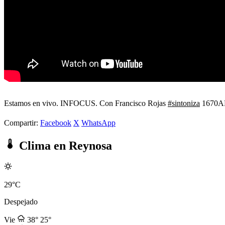
Estamos en vivo. INFOCUS. Con Francisco Rojas
#sintoniza
1670AM 
Compartir:
Facebook
X
WhatsApp
Clima en Reynosa
29°C
Despejado
Vie
38°
25°