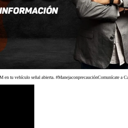
 en tu vehículo señal abierta. #ManejaconprecauciónComunícate a C