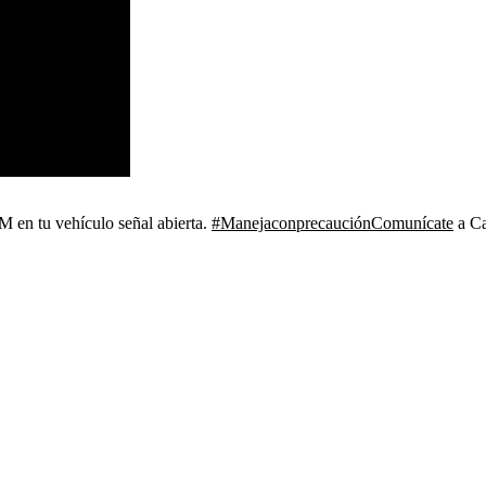
en tu vehículo señal abierta.
#ManejaconprecauciónComunícate
a Ca