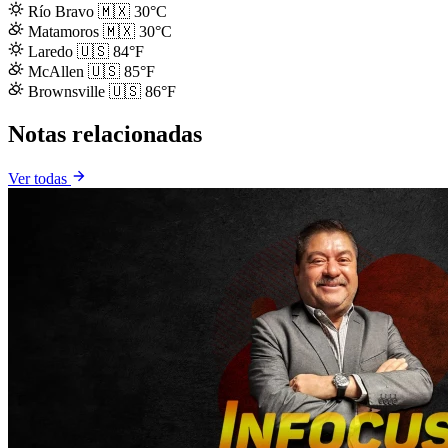
Río Bravo
🇲🇽
30°C
Matamoros
🇲🇽
30°C
Laredo
🇺🇸
84°F
McAllen
🇺🇸
85°F
Brownsville
🇺🇸
86°F
Notas relacionadas
Ver todas