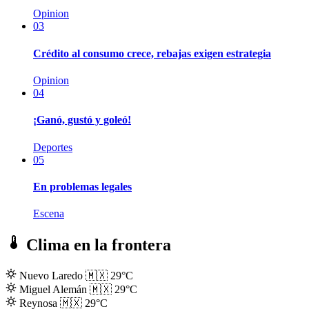
Opinion
03
Crédito al consumo crece, rebajas exigen estrategia
Opinion
04
¡Ganó, gustó y goleó!
Deportes
05
En problemas legales
Escena
Clima en la frontera
Nuevo Laredo
🇲🇽
29°C
Miguel Alemán
🇲🇽
29°C
Reynosa
🇲🇽
29°C