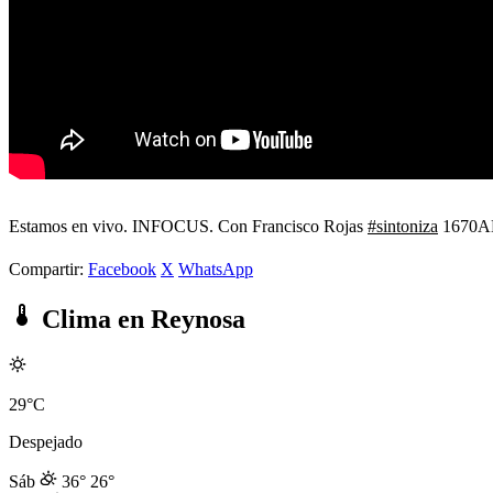
Estamos en vivo. INFOCUS. Con Francisco Rojas
#sintoniza
1670AM 
Compartir:
Facebook
X
WhatsApp
Clima en Reynosa
29°C
Despejado
Sáb
36°
26°