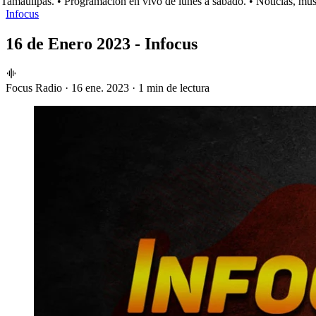
maulipas.
• Programación en vivo de lunes a sábado.
• Noticias, músic
Infocus
16 de Enero 2023 - Infocus
Focus Radio
·
16 ene. 2023
·
1 min de lectura