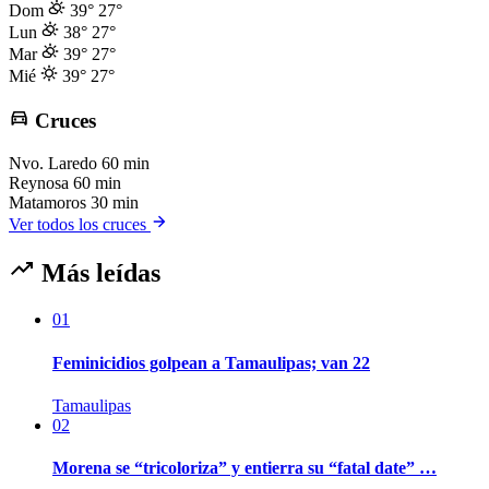
Dom
39°
27°
Lun
38°
27°
Mar
39°
27°
Mié
39°
27°
Cruces
Nvo. Laredo
60 min
Reynosa
60 min
Matamoros
30 min
Ver todos los cruces
Más leídas
01
Feminicidios golpean a Tamaulipas; van 22
Tamaulipas
02
Morena se “tricoloriza” y entierra su “fatal date” …