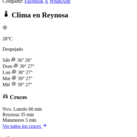
Compartir:
Facebook
X
WhatsApp
Clima en Reynosa
28°C
Despejado
Sáb
36°
26°
Dom
39°
27°
Lun
38°
27°
Mar
39°
27°
Mié
39°
27°
Cruces
Nvo. Laredo
60 min
Reynosa
35 min
Matamoros
5 min
Ver todos los cruces