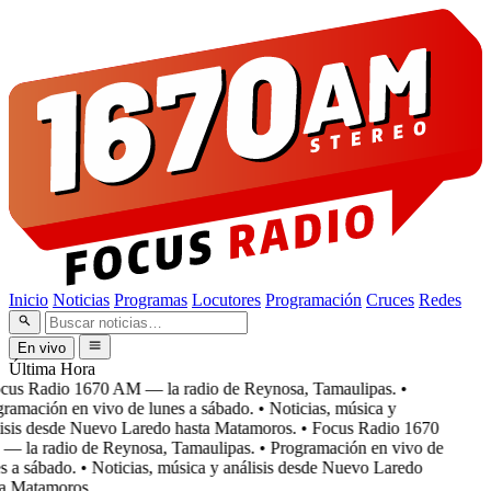
Inicio
Noticias
Programas
Locutores
Programación
Cruces
Redes
En vivo
Última Hora
cus Radio 1670 AM — la radio de Reynosa, Tamaulipas.
•
ramación en vivo de lunes a sábado.
• Noticias, música y
isis desde Nuevo Laredo hasta Matamoros.
• Focus Radio 1670
 la radio de Reynosa, Tamaulipas.
• Programación en vivo de
s a sábado.
• Noticias, música y análisis desde Nuevo Laredo
a Matamoros.