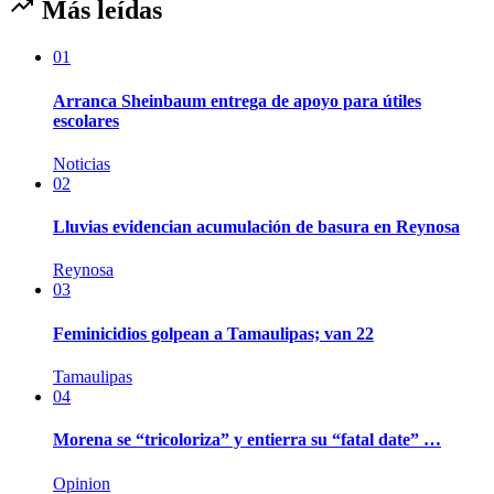
Más leídas
01
Arranca Sheinbaum entrega de apoyo para útiles
escolares
Noticias
02
Lluvias evidencian acumulación de basura en Reynosa
Reynosa
03
Feminicidios golpean a Tamaulipas; van 22
Tamaulipas
04
Morena se “tricoloriza” y entierra su “fatal date” …
Opinion