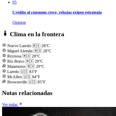
05
Crédito al consumo crece, rebajas exigen estrategia
Opinion
Clima en la frontera
Nuevo Laredo
🇲🇽
28°C
Miguel Alemán
🇲🇽
28°C
Reynosa
🇲🇽
28°C
Río Bravo
🇲🇽
29°C
Matamoros
🇲🇽
29°C
Laredo
🇺🇸
83°F
McAllen
🇺🇸
84°F
Brownsville
🇺🇸
85°F
Notas relacionadas
Ver todas