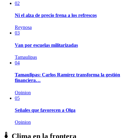
02
Ni el alza de precio frena a los refrescos
Reynosa
03
Van por escuelas militarizadas
Tamaulipas
04
Tamaulipas: Carlos Ramírez transforma la gestión
financiera…
Opinion
05
Señales que favorecen a Olga
Opinion
Clima en la frontera