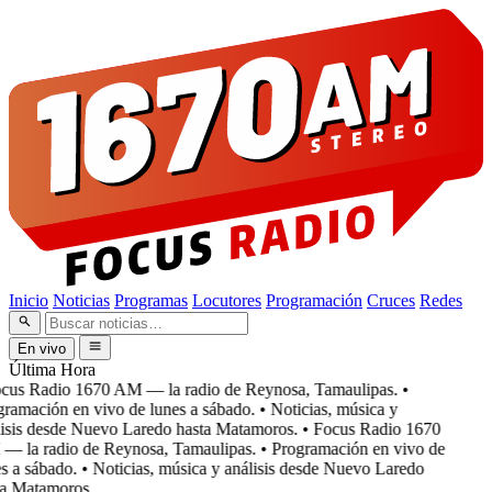
Inicio
Noticias
Programas
Locutores
Programación
Cruces
Redes
En vivo
Última Hora
cus Radio 1670 AM — la radio de Reynosa, Tamaulipas.
•
ramación en vivo de lunes a sábado.
• Noticias, música y
isis desde Nuevo Laredo hasta Matamoros.
• Focus Radio 1670
 la radio de Reynosa, Tamaulipas.
• Programación en vivo de
 a sábado.
• Noticias, música y análisis desde Nuevo Laredo
a Matamoros.