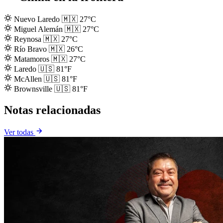
Nuevo Laredo
🇲🇽
27°C
Miguel Alemán
🇲🇽
27°C
Reynosa
🇲🇽
27°C
Río Bravo
🇲🇽
26°C
Matamoros
🇲🇽
27°C
Laredo
🇺🇸
81°F
McAllen
🇺🇸
81°F
Brownsville
🇺🇸
81°F
Notas relacionadas
Ver todas